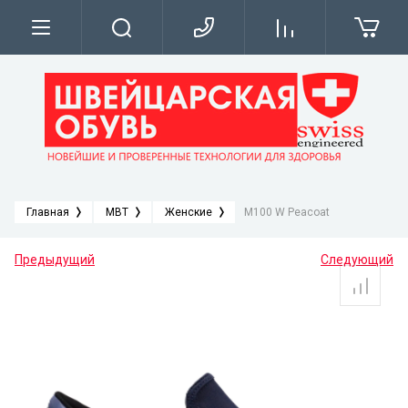
О нас
Новости
Напишите нам
Главная
MBT
Женские
M100 W Peacoat
Предыдущий
Следующий